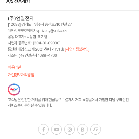
A/S 전용계좌
(주)언일전자
[12093] 경기도 남양주시 송산로310번길 27
개인정보보호책임자 : privacy@unil.co.kr
공동 대표자 : 박상협 , 최기영
사업자 등록번호 : [204-81-89080]
통신판매업 신고 제 2021-별내-1151 호
[사업자정보확인]
제조원: (주) 언일전자 1688-4766
이용약관
개인정보처리방침
고객님은 안전한 거래를 위해 현금등으로 결제시 저희 쇼핑몰에서 가입한 다날 구매안전
서비스를 이용하실 수 있습니다.