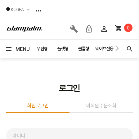
KOREA
0
세서리
이벤트
무선형
플랫형
볼륨형
웨이브전용
드라이어
MENU
로그인
회원 로그인
비회원 주문조회