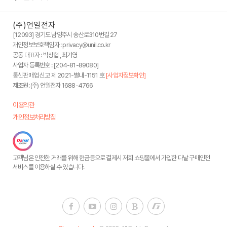
(주)언일전자
[12093] 경기도 남양주시 송산로310번길 27
개인정보보호책임자 : privacy@unil.co.kr
공동 대표자 : 박상협 , 최기영
사업자 등록번호 : [204-81-89080]
통신판매업 신고 제 2021-별내-1151 호
[사업자정보확인]
제조원: (주) 언일전자 1688-4766
이용약관
개인정보처리방침
고객님은 안전한 거래를 위해 현금등으로 결제시 저희 쇼핑몰에서 가입한 다날 구매안전
서비스를 이용하실 수 있습니다.