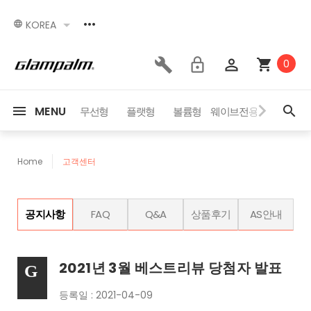
KOREA
0
MENU
세서리
이벤트
무선형
플랫형
볼륨형
웨이브전용
드라이어
Home
고객센터
공지사항
FAQ
Q&A
상품후기
AS안내
2021년 3월 베스트리뷰 당첨자 발표
등록일 : 2021-04-09