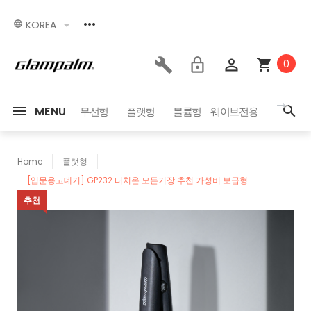
KOREA
0
MENU
세서리
이벤트
무선형
플랫형
볼륨형
웨이브전용
드라이어
Home
플랫형
[입문용고데기] GP232 터치온 모든기장 추천 가성비 보급형
추천