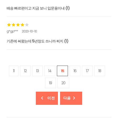
배송 빠르편이고 지금 보니 입문용이내 (1)
g*gp***
2023-10-10
기존에 써왔는데 5년정도 쓰니까 찌지 (1)
11
12
13
14
15
16
17
18
19
20
이전
다음