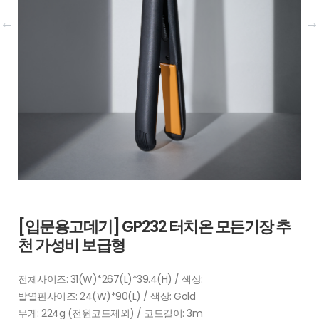
[입문용고데기] GP232 터치온 모든기장 추
천 가성비 보급형
전체사이즈: 31(W)*267(L)*39.4(H) / 색상:
발열판사이즈: 24(W)*90(L) / 색상: Gold
무게: 224g (전원코드제외) / 코드길이: 3m