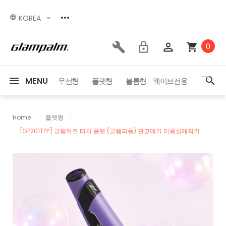
KOREA
0
MENU
세서리
이벤트
무선형
플랫형
볼륨형
웨이브전용
드라이어
Home
플랫형
[GP201TPP] 글램뮤즈 터치 플랫 (글램퍼플) 판고데기 미용실매직기