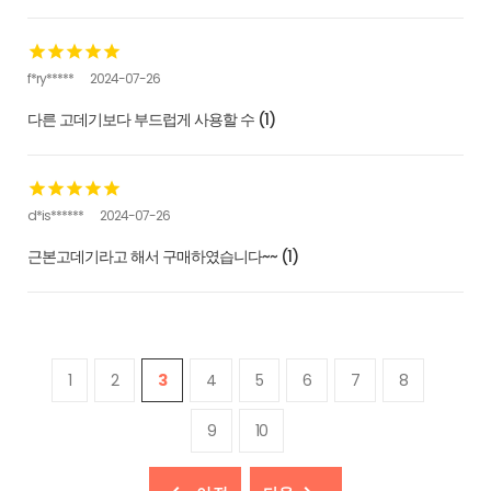
f*ry*****
2024-07-26
다른 고데기보다 부드럽게 사용할 수 (1)
d*is******
2024-07-26
근본고데기라고 해서 구매하였습니다~~ (1)
1
2
3
4
5
6
7
8
9
10