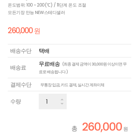
온도범위: 100 ~ 200(℃) / 11단계 온도 조절
모든기장 만능 NEW스테디셀러
260,000
원
배송수단
택배
무료배송
(최종 결제 금액이 30,000원 이상이면 무
배송료
료로 배송됩니다.)
결제수단
무통장 입금, 카드 결제, 실시간 계좌이체
수량
260,000
총
원