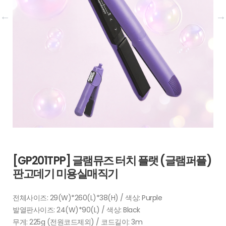
[GP201TPP] 글램뮤즈 터치 플랫 (글램퍼플)
판고데기 미용실매직기
전체사이즈: 29(W)*260(L)*38(H) / 색상: Purple
발열판사이즈: 24(W)*90(L) / 색상: Black
무게: 225g (전원코드제외) / 코드길이: 3m