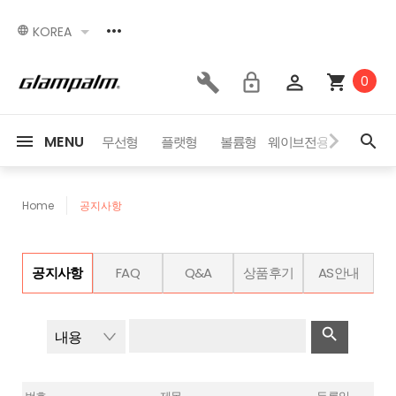
KOREA
0
MENU
세서리
이벤트
무선형
플랫형
볼륨형
웨이브전용
드라이어
Home
공지사항
공지사항
FAQ
Q&A
상품후기
AS안내