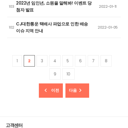
2022년 임인년, 소원을 말해봐! 이벤트 당
103
2022-01-11
첨자 발표
CJ대한통운 택배사 파업으로 인한 배송
102
2022-01-05
이슈 지역 안내
1
2
3
4
5
6
7
8
9
10
이전
다음
고객센터