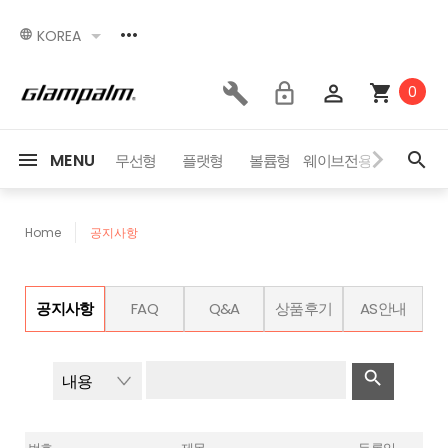
KOREA
0
MENU
세서리
이벤트
무선형
플랫형
볼륨형
웨이브전용
드라이어
Home
공지사항
공지사항
FAQ
Q&A
상품후기
AS안내