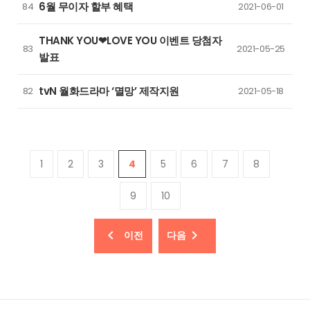
6월 무이자 할부 혜택
84
2021-06-01
THANK YOU❤LOVE YOU 이벤트 당첨자
83
2021-05-25
발표
tvN 월화드라마 ‘멸망’ 제작지원
82
2021-05-18
1
2
3
4
5
6
7
8
9
10
이전
다음